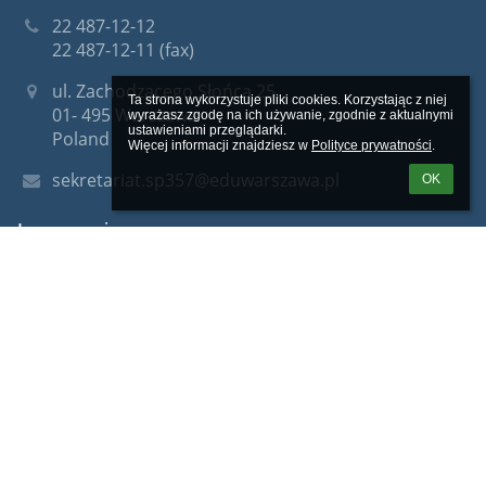
22 487-12-12
22 487-12-11 (fax)
ul. Zachodzącego Słońca 25
Ta strona wykorzystuje pliki cookies. Korzystając z niej 
01- 495 Warszawa
wyrażasz zgodę na ich używanie, zgodnie z aktualnymi 
ustawieniami przeglądarki.

Poland
Więcej informacji znajdziesz w 
Polityce prywatności
.
sekretariat.sp357@eduwarszawa.pl
OK
Logowanie
Nazwa użytkownika:
Hasło: