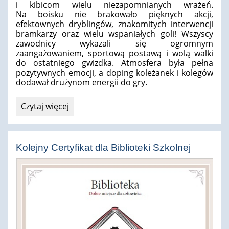
i kibicom wielu niezapomnianych wrażeń.
Na boisku nie brakowało pięknych akcji,
efektownych dryblingów, znakomitych interwencji
bramkarzy oraz wielu wspaniałych goli!
Wszyscy
zawodnicy wykazali się ogromnym
zaangażowaniem, sportową postawą i wolą walki
do ostatniego gwizdka.
Atmosfera była pełna
pozytywnych emocji, a doping koleżanek i kolegów
dodawał drużynom energii do gry.
Turniej
Czytaj więcej
piłki
nożnej
klas
Kolejny Certyfikat dla Biblioteki Szkolnej
5: